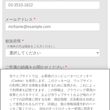
メールアドレス
*
都道府県
*
※海外の方は国名をご入力ください。
ご所属の組織をお聞かせください
*
当ウェブサイトでは、お客様のコンピューターにクッキー
（Cookie）を保存します。このクッキーは、ウェブサイト
の利用に関する情報を収集するために使用され、これによっ
役職についてお聞かせください
*
て利用者を記憶できます。この情報は、ブラウジング環境の
改善とカスタマイズ、および当ウェブサイトおよび他のメデ
ィアでの訪問者に関する分析、測定指標、広告配信を目的と
して使用されるものです。詳細は、個人情報保護方針のペー
当社は、
個人情報の取り扱い
にしたがってお客様の情報を取り扱
ジをご覧ください。 当社のすべてのクッキー使用に同意す