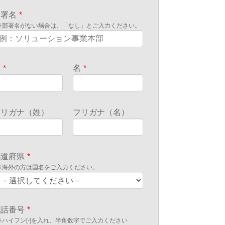
部署名
*
※部署名がない場合は、「なし」とご入力ください。
姓
*
名
*
フリガナ（姓）
フリガナ（名）
都道府県
*
※海外の方は国名をご入力ください。
電話番号
*
※ハイフン[-]を入れ、半角数字でご入力ください