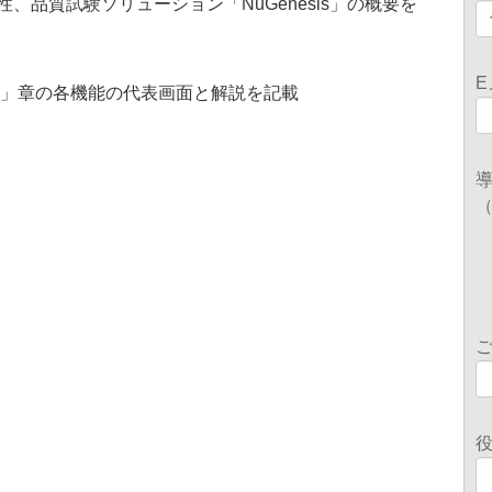
、品質試験ソリューション「NuGenesis」の概要を
メージ」章の各機能の代表画面と解説を記載