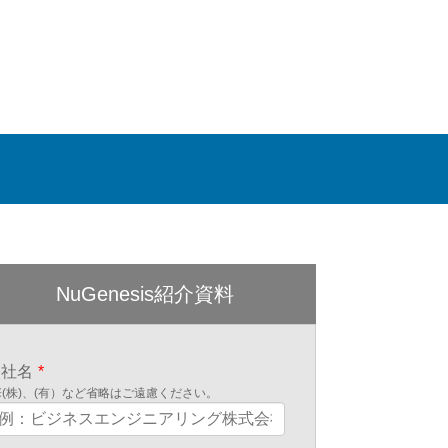
NuGenesis紹介資料
会社名
*
※(株)、(有）など省略はご遠慮ください。