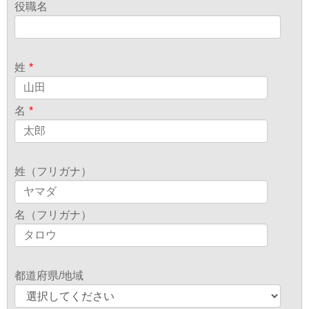
役職名
姓
*
名
*
姓（フリガナ）
名（フリガナ）
都道府県/地域